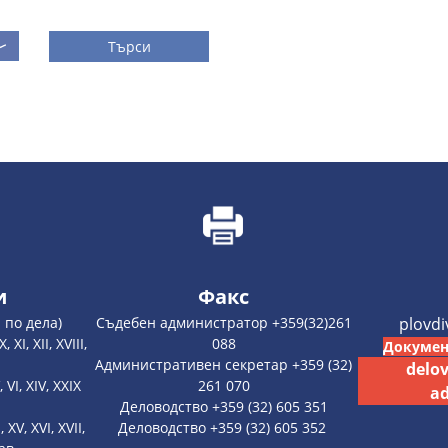
Търси
и
Факс
 по дела)
Съдебен администратор +359(32)261
plovd
 XI, XII, XVIII,
088
Докумен
Административен секретар +359 (32)
delo
, VI, XIV, XXIX
261 070
ad
Деловодство +359 (32) 605 351
, XV, XVI, XVII,
Деловодство +359 (32) 605 352