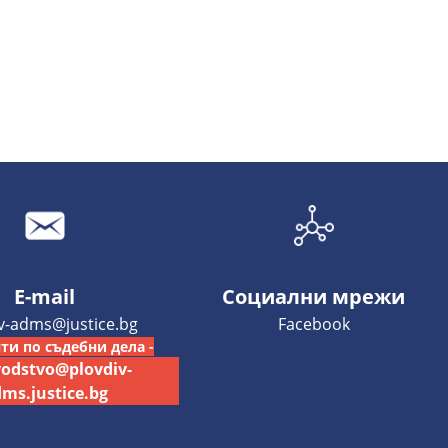
E-mail
Социални мрежи
iv-adms@justice.bg
Facebook
ти по съдебни дела -
vodstvo@plovdiv-
ms.justice.bg