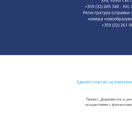
XXV, XXVIII със
+359 (32) 605 340 - XIII
Регистратура (справки
номера новообразува
+359 (32) 261 0
Единен портал за електро
Проект „Доразвитие и цен
осъществява с финансоват