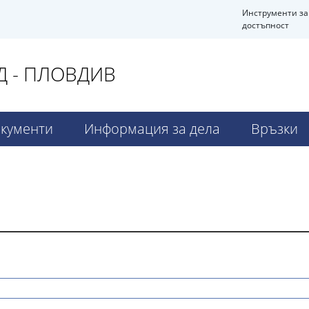
Инструменти за
достъпност
 - ПЛОВДИВ
кументи
Информация за дела
Връзки