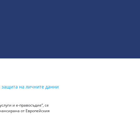
а защита на личните данни
слуги и е-правосъдие“, се
инансирана от Европейския