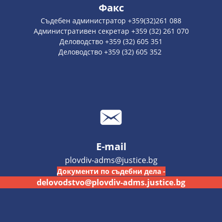
Факс
Съдебен администратор +359(32)261 088
Административен секретар +359 (32) 261 070
Деловодство +359 (32) 605 351
Деловодство +359 (32) 605 352
E-mail
plovdiv-adms@justice.bg
Документи по съдебни дела -
delovodstvo@plovdiv-adms.justice.bg