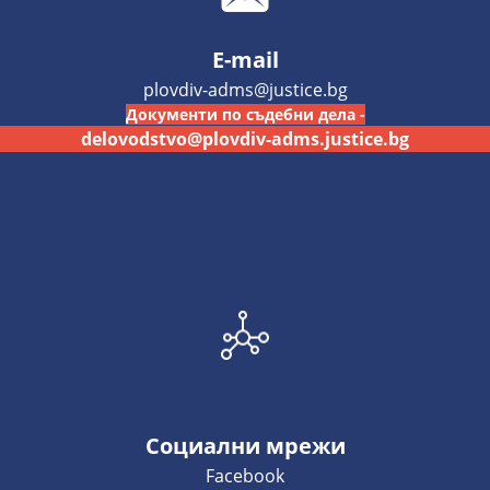
E-mail
plovdiv-adms@justice.bg
Документи по съдебни дела -
delovodstvo@plovdiv-adms.justice.bg
Социални мрежи
Facebook