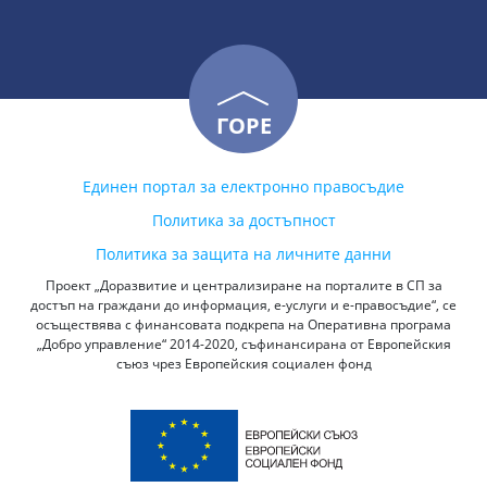
ГОРЕ
Единен портал за електронно правосъдие
Политика за достъпност
Политика за защита на личните данни
Проект „Доразвитие и централизиране на порталите в СП за
достъп на граждани до информация, е-услуги и е-правосъдие“, се
осъществява с финансовата подкрепа на Оперативна програма
„Добро управление“ 2014-2020, съфинансирана от Европейския
съюз чрез Европейския социален фонд