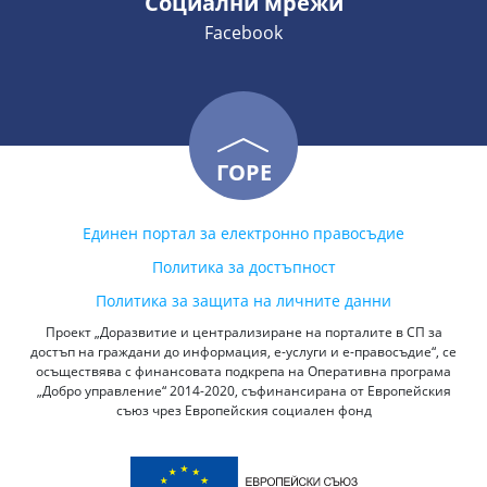
Социални мрежи
Facebook
ГОРЕ
Единен портал за електронно правосъдие
Политика за достъпност
Политика за защита на личните данни
Проект „Доразвитие и централизиране на порталите в СП за
достъп на граждани до информация, е-услуги и е-правосъдие“, се
осъществява с финансовата подкрепа на Оперативна програма
„Добро управление“ 2014-2020, съфинансирана от Европейския
съюз чрез Европейския социален фонд