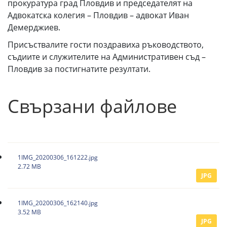
прокуратура град Пловдив и председателят на
Адвокатска колегия – Пловдив – адвокат Иван
Демерджиев.
Присъствалите гости поздравиха ръководството,
съдиите и служителите на Административен съд –
Пловдив за постигнатите резултати.
Свързани файлове
1IMG_20200306_161222.jpg
2.72 MB
JPG
1IMG_20200306_162140.jpg
3.52 MB
JPG