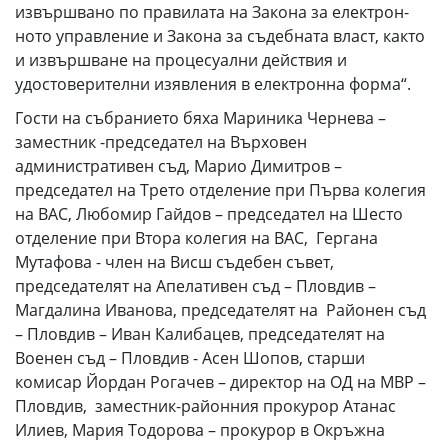
извършвано по правилата на Закона за елект­рон­
ното управление и Закона за съдебната власт, както
и извърш­ване на процесуални действия и
удостоверителни изявления в електронна форма“.
Гости на събранието бяха Мариника Чернева –
заместник -председател на Върховен
административен съд, Марио Димитров –
председател на Трето отделение при Първа колегия
на ВАС, Любомир Гайдов – председател на Шесто
отделение при Втора колегия на ВАС, Гергана
Мутафова - член на Висш съдебен съвет,
председателят на Апелативен съд – Пловдив –
Магдалина Иванова, председателят на Районен съд
– Пловдив – Иван Калибацев, председателят на
Военен съд – Пловдив - Асен Шопов, старши
комисар Йордан Рогачев – директор на ОД на МВР –
Пловдив, заместник-районния прокурор Атанас
Илиев, Мария Тодорова – прокурор в Окръжна