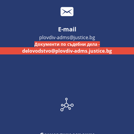
E-mail
plovdiv-adms@justice.bg
Документи по съдебни дела -
delovodstvo@plovdiv-adms.justice.bg