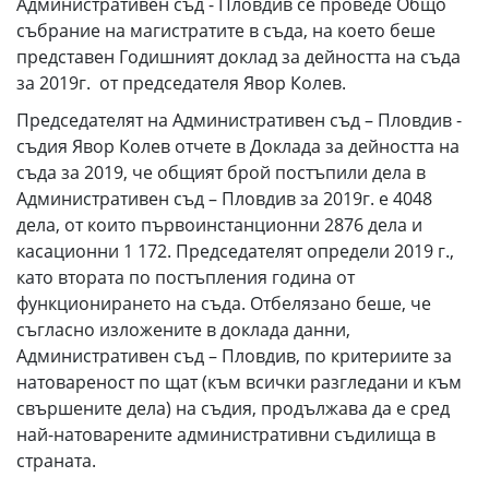
Административен съд - Пловдив се проведе Общо
събрание на магистратите в съда, на което беше
представен Годишният доклад за дейността на съда
за 2019г. от председателя Явор Колев.
Председателят на Административен съд – Пловдив -
съдия Явор Колев отчете в Доклада за дейността на
съда за 2019, че общият брой постъпили дела в
Административен съд – Пловдив за 2019г. е 4048
дела, от които първоинстанционни 2876 дела и
касационни 1 172. Председателят определи 2019 г.,
като втората по постъпления година от
функционирането на съда. Отбелязано беше, че
съгласно изложените в доклада данни,
Административен съд – Пловдив, по кри­териите за
натовареност по щат (към всички разгледани и към
свър­шените дела) на съдия, продължава да е сред
най-натоварените административ­ни съди­ли­ща в
страната.