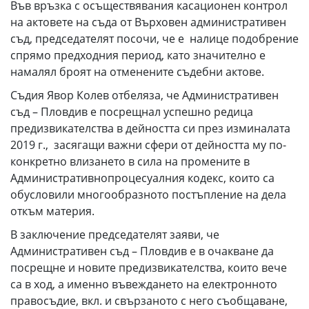
Във връзка с осъществявания касационен контрол
на актовете на съда от Върховен административен
съд, председателят посочи, че е налице подобрение
спрямо предходния период, като значително е
намалял броят на отменените съдебни актове.
Съдия Явор Колев отбеляза, че Административен
съд – Пловдив е посрещнал успешно редица
предизвикателства в дейността си през изминалата
2019 г., засягащи важни сфери от дейността му по-
конкретно влизането в сила на промените в
Административнопроцесуалния кодекс, които са
обусловили многообразното постъпление на дела
откъм материя.
В заключение председателят заяви, че
Административен съд – Пловдив е в очакване да
посрещне и новите предизвика­телства, които вече
са в ход, а именно въвеждането на електронното
правосъдие, вкл. и свър­заното ­с него съобщаване,