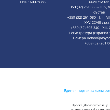
ЕИК 160078385
XXVII състав
+359 (32) 261 065 - II, IV, V
състав
+359 (32) 261 080 - I, III, VII
XXV, XXVIII със
+359 (32) 605 340 - XIII
Регистратура (справки
номера новообразува
+359 (32) 261 0
Единен портал за електро
Проект „Доразвитие и цен
осъществява с финансоват