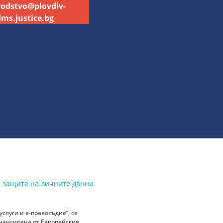
vodstvo@plovdiv-
ms.justice.bg
а защита на личните данни
слуги и е-правосъдие“, се
инансирана от Европейския