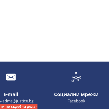
E-mail
Социални мрежи
iv-adms@justice.bg
Facebook
ти по съдебни дела -