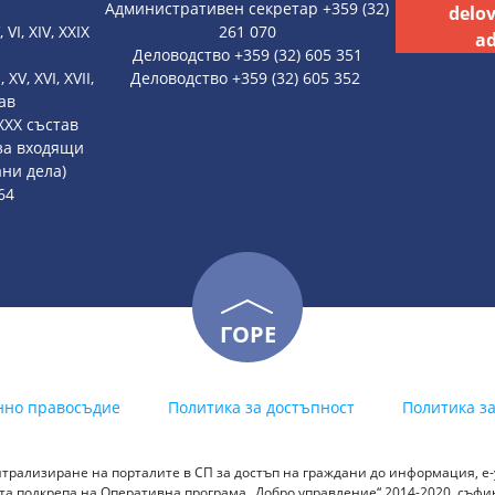
Административен секретар +359 (32)
delo
, VI, XIV, XXIX
261 070
ad
Деловодство +359 (32) 605 351
, XV, XVI, XVII,
Деловодство +359 (32) 605 352
тав
, XXX състав
 за входящи
ни дела)
64
ГОРЕ
нно правосъдие
Политика за достъпност
Политика з
трализиране на порталите в СП за достъп на граждани до информация, е-у
а подкрепа на Оперативна програма „Добро управление“ 2014-2020, съф