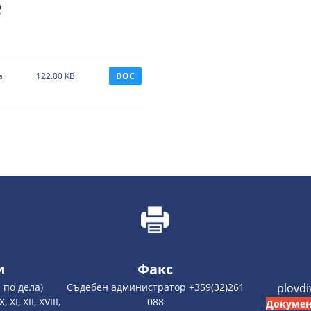
е
а
122.00 KB
DOC
и
Факс
 по дела)
Съдебен администратор +359(32)261
plovd
 XI, XII, XVIII,
088
Докумен