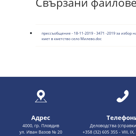
Свързани файлов
прессъобщение - 18-11-2019 - 3471 -2019 за избор н
кмет в кметство село Милево.doc
Адрес
Телефон
4000, гр. Пловдив
Деловодства (справки
ул. Иван Вазов № 20
+358 (32) 605 355 - VIII, IX, X,