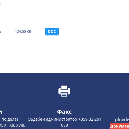
е
а
124.00 KB
DOC
и
Факс
 по дела)
Съдебен администратор +359(32)261
plovd
 XI, XII, XVIII,
088
Докумен