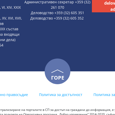
Административен секретар +359 (32)
delo
, VI, XIV, XXIX
261 070
ad
Деловодство +359 (32) 605 351
, XV, XVI, XVII,
Деловодство +359 (32) 605 352
тав
, XXX състав
 за входящи
ни дела)
64
ГОРЕ
нно правосъдие
Политика за достъпност
Политика з
трализиране на порталите в СП за достъп на граждани до информация, е-у
а подкрепа на Оперативна програма „Добро управление“ 2014-2020, съф