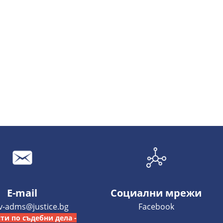
E-mail
Социални мрежи
iv-adms@justice.bg
Facebook
ти по съдебни дела -