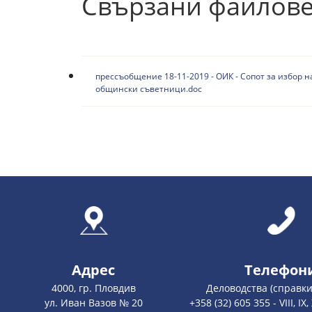
Свързани файлов
прессъобщение 18-11-2019 - ОИК - Сопот за избор н
общински съветници.doc
Адрес
Телефон
4000, гр. Пловдив
Деловодства (справки
ул. Иван Вазов № 20
+358 (32) 605 355 - VIII, IX, X,