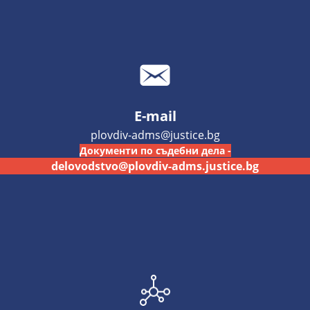
E-mail
plovdiv-adms@justice.bg
Документи по съдебни дела -
delovodstvo@plovdiv-adms.justice.bg