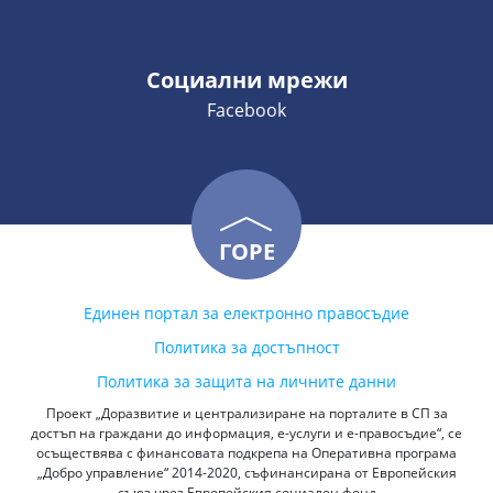
Социални мрежи
Facebook
ГОРЕ
Единен портал за електронно правосъдие
Политика за достъпност
Политика за защита на личните данни
Проект „Доразвитие и централизиране на порталите в СП за
достъп на граждани до информация, е-услуги и е-правосъдие“, се
осъществява с финансовата подкрепа на Оперативна програма
„Добро управление“ 2014-2020, съфинансирана от Европейския
съюз чрез Европейския социален фонд