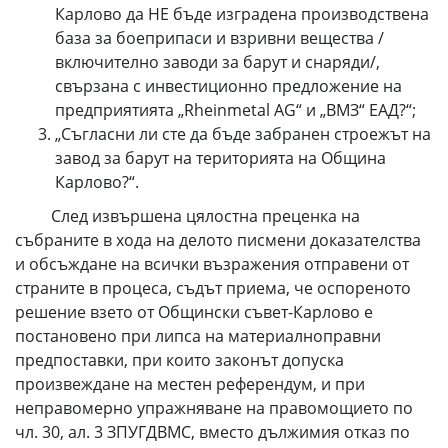
Карлово да НЕ бъде изградена производствена
база за боеприпаси и взривни вещества /
включително заводи за барут и снаряди/,
свързана с инвестиционно предложение на
предприятията „Rheinmetal AG“ и „ВМЗ“ ЕАД?“;
„Съгласни ли сте да бъде забранен строежът на
завод за барут на територията на Община
Карлово?“.
След извършена цялостна преценка на
събраните в хода на делото писмени доказателства
и обсъждане на всички възражения отправени от
страните в процеса, съдът приема, че оспореното
решение взето от Общински съвет-Карлово е
постановено при липса на материалноправни
предпоставки, при които законът допуска
произвеждане на местен референдум, и при
неправомерно упражняване на правомощието по
чл. 30, ал. 3 ЗПУГДВМС, вместо дължимия отказ по