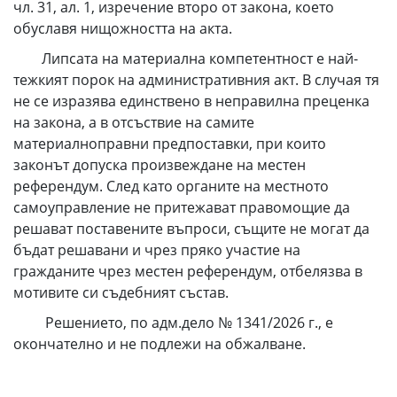
чл. 31, ал. 1, изречение второ от закона, което
обуславя нищожността на акта.
Липсата на материална компетентност е най-
тежкият порок на административния акт. В случая тя
не се изразява единствено в неправилна преценка
на закона, а в отсъствие на самите
материалноправни предпоставки, при които
законът допуска произвеждане на местен
референдум. След като органите на местното
самоуправление не притежават правомощие да
решават поставените въпроси, същите не могат да
бъдат решавани и чрез пряко участие на
гражданите чрез местен референдум, отбелязва в
мотивите си съдебният състав.
Решението, по адм.дело № 1341/2026 г., е
окончателно и не подлежи на обжалване.