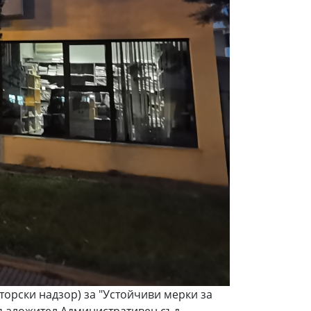
ски надзор) за "Устойчиви мерки за
 възложител Административен съд-