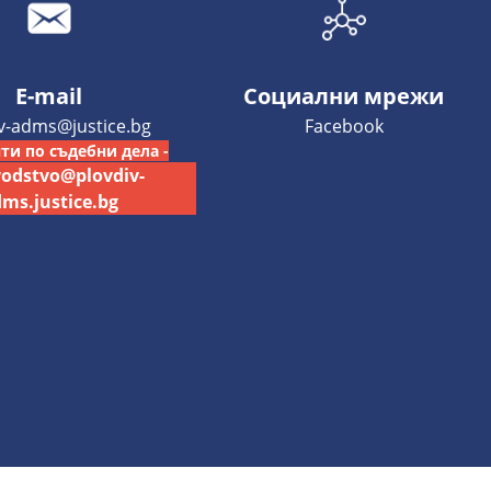
E-mail
Социални мрежи
iv-adms@justice.bg
Facebook
ти по съдебни дела -
vodstvo@plovdiv-
ms.justice.bg