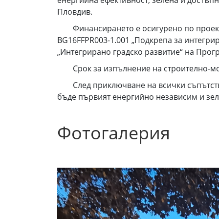
Пловдив.
Финансирането е осигурено по проект „П
BG16FFPR003-1.001 „Подкрепа за интегрир
„Интегрирано градско развитие“ на Програ
Срок за изпълнение на строително-монт
След приключване на всички съпътства
бъде първият енергийно независим и зеле
Фотогалерия