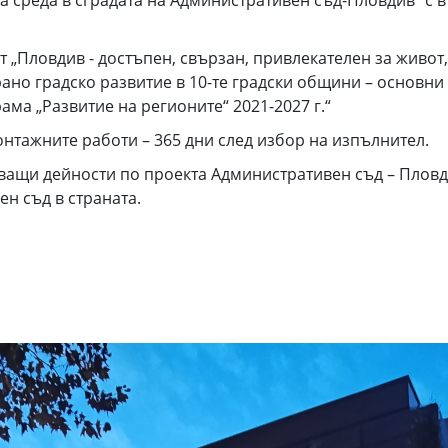
ловдив - достъпен, свързан, привлекателен за живот,
ано градско развитие в 10-те градски общини – основни 
ма „Развитие на регионите“ 2021-2027 г.“
ажните работи – 365 дни след избор на изпълнител.
щи дейности по проекта Административен съд – Пловди
н съд в страната.