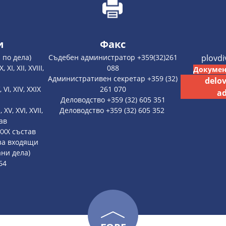
и
Факс
 по дела)
Съдебен администратор +359(32)261
plovd
 XI, XII, XVIII,
088
Докумен
Административен секретар +359 (32)
delo
, VI, XIV, XXIX
261 070
ad
Деловодство +359 (32) 605 351
, XV, XVI, XVII,
Деловодство +359 (32) 605 352
тав
, XXX състав
 за входящи
ни дела)
64