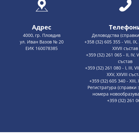
Адрес
Телефон
4000, гр. Пловдив
Деловодства (справки
ул. Иван Вазов № 20
+358 (32) 605 355 - VIII, IX, X,
ЕИК 160078385
XXVII състав
+359 (32) 261 065 - II, IV, V
състав
+359 (32) 261 080 - I, III, VII
XXV, XXVIII със
+359 (32) 605 340 - XIII
Регистратура (справки
номера новообразува
+359 (32) 261 0