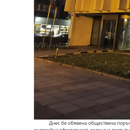
Днес бе обявена обществена поръчка „
енергийна ефективност, зелена и достъпн