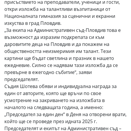
присъствието на преподаватели, ученици и гости,
откри изложба на талантливи възпитаници от
Националната гимназия за сценични и екранни
изкуства в град Пловдив.
„За екипа на Административен съд-Пловдив това е
възможност да изразим подкрепата си към
даровитите деца на Пловдив и да покажем на
обществеността неизмеримия им талант. Тези
картини ще бъдат светлина и празник в нашето
ежедневие. Силно се надявам тази изложба да се
превърне в ежегодно събитие“, заяви
председателят.
Съдия Шотева обяви и индивидуална награда за
един от авторите, която ще връчи по свое
усмотрение на закриването на изложбата в
началото на следващата година, а именно:
„Председател за един ден“ в Деня на отворени врати,
който ще се проведе през идната 2025 г.
Председателят и екипът на Административен съд –