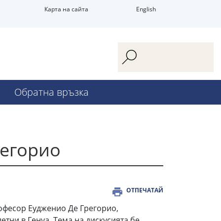
Карта на сайта
English
Обратна връзка
регорио
ОТПЕЧАТАЙ
рофесор Еудженио Де Грегорио,
тни в Генуа. Тема на дискусията бе