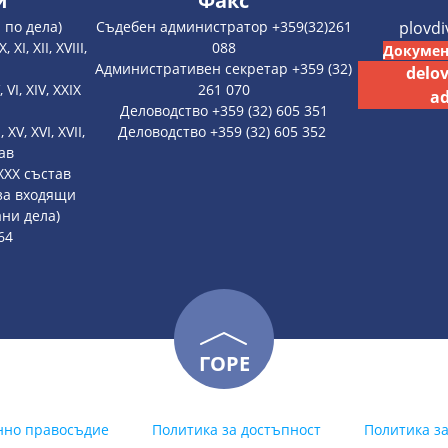
и
Факс
 по дела)
Съдебен администратор +359(32)261
plovd
 XI, XII, XVIII,
088
Докумен
Административен секретар +359 (32)
delo
, VI, XIV, XXIX
261 070
ad
Деловодство +359 (32) 605 351
, XV, XVI, XVII,
Деловодство +359 (32) 605 352
тав
, XXX състав
 за входящи
ни дела)
64
ГОРЕ
нно правосъдие
Политика за достъпност
Политика з