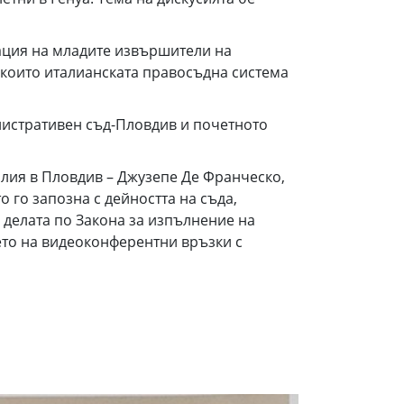
ация на младите извършители на
 които италианската правосъдна система
нистративен съд-Пловдив и почетното
алия в Пловдив – Джузепе Де Франческо,
 го запозна с дейността на съда,
а делата по Закона за изпълнение на
ето на видеоконферентни връзки с