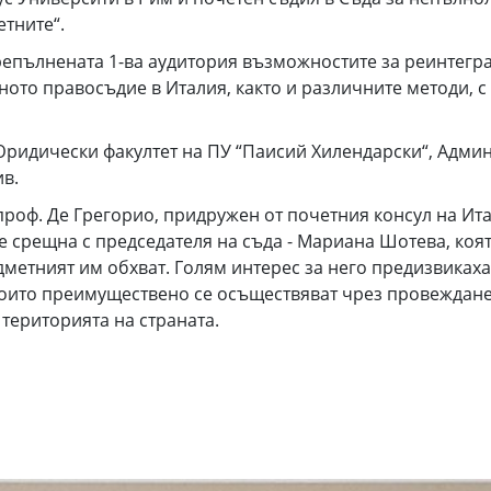
тните“.
епълнената 1-ва аудитория възможностите за реинтегр
ото правосъдие в Италия, както и различните методи, с
ридически факултет на ПУ “Паисий Хилендарски“, Адми
ив.
 проф. Де Грегорио, придружен от почетния консул на Ит
 срещна с председателя на съда - Мариана Шотева, която
едметният им обхват. Голям интерес за него предизвиках
които преимуществено се осъществяват чрез провеждан
територията на страната.