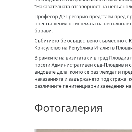
“Наказателната отговорност на непълноле
Професор Де Грегорио представи пред пр
престъпления в системата на непълнолетн
борави.
Събитието бе осъществено съвместно с Ю
Консулство на Република Италия в Пловд
В рамките на визитата си в град Пловдив
посети Административен съд-Пловдив и се
видовете дела, които се разглеждат и пр
наказанията и задържането под стража, 
различните пенитенциарни заведения на 
Фотогалерия