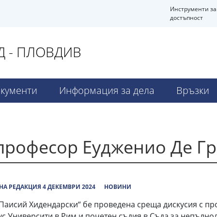
Инструменти за
достъпност
 - ПЛОВДИВ
кументи
Информация за дела
Връзки
 професор Еудженио Де Г
А РЕДАКЦИЯ 4 ДЕКЕМВРИ 2024
НОВИНИ
 “Паисий Хидендарски“ бе проведена среща дискусия с п
 Университи в Рим и почетен съдия в Съда за непълноле