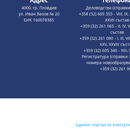
Адрес
Телефон
4000, гр. Пловдив
Деловодства (справки
ул. Иван Вазов № 20
+358 (32) 605 355 - VIII, IX, X,
ЕИК 160078385
XXVII състав
+359 (32) 261 065 - II, IV, V
състав
+359 (32) 261 080 - I, III, VII
XXV, XXVIII със
+359 (32) 605 340 - XIII
Регистратура (справки
номера новообразува
+359 (32) 261 0
Единен портал за електро