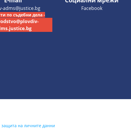
E-mail
Социални мрежи
iv-adms@justice.bg
Facebook
ти по съдебни дела -
vodstvo@plovdiv-
ms.justice.bg
а защита на личните данни