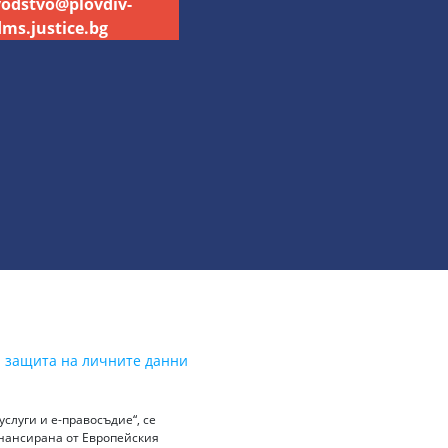
vodstvo@plovdiv-
ms.justice.bg
а защита на личните данни
слуги и е-правосъдие“, се
инансирана от Европейския