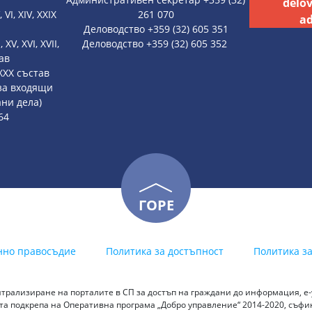
delo
, VI, XIV, XXIX
261 070
ad
Деловодство +359 (32) 605 351
, XV, XVI, XVII,
Деловодство +359 (32) 605 352
тав
, XXX състав
 за входящи
ни дела)
64
ГОРЕ
нно правосъдие
Политика за достъпност
Политика з
трализиране на порталите в СП за достъп на граждани до информация, е-у
а подкрепа на Оперативна програма „Добро управление“ 2014-2020, съф