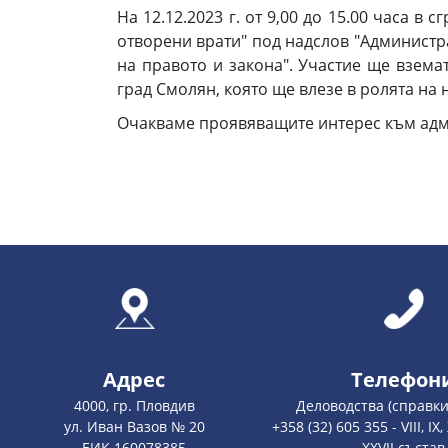
На 12.12.2023 г. от 9,00 до 15.00 часа 
отворени врати" под надслов "Администр
на правото и закона". Участие ще вземат
град Смолян, която ще влезе в ролята на 
Очакваме проявяващите интерес към адми
Адрес
Телефон
4000, гр. Пловдив
Деловодства (справки
ул. Иван Вазов № 20
+358 (32) 605 355 - VIII, IX, X,
ЕИК 160078385
XXVII състав