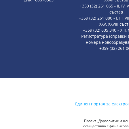
+359 (32) 261 065 - II, IV, V
състав
+359 (32) 261 080 - I, III, VII
XXV, XXVIII със
+359 (32) 605 340 - XIII
Регистратура (справки
номера новообразува
+359 (32) 261 0
Единен портал за електро
Проект „Доразвитие и цен
осъществява с финансоват