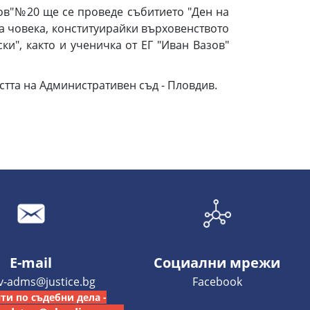
азов"№20 ще се проведе събитието "Ден на
а човека, конституирайки върховенството
ки", както и ученичка от ЕГ "Иван Вазов"
тта на Административен съд - Пловдив.
E-mail
Социални мрежи
iv-adms@justice.bg
Facebook
ти по съдебни дела -