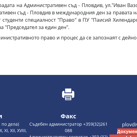
в сградата на Административен съд - Пловдив, ул."Иван В
ативен съд - Пловдив в международния ден за правата н
 студенти специалност "Право" в ПУ "Паисий Хилендарс
на "Председател за един ден".
нистративното право и процес да се запознаят с дейнос
и
Факс
 по дела)
Съдебен администратор +359(32)261
plovd
 XI, XII, XVIII,
088
Докумен
Административен секретар +359 (32)