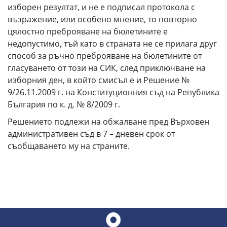
изборен резултат, и не е подписал протокола с
възражение, или особено мнение, то повторно
цялостно преброяване на бюлетините е
недопустимо, тъй като в страната не се прилага друг
способ за ръчно преброяване на бюлетините от
гласуването от този на СИК, след приключване на
изборния ден, в който смисъл е и Решение №
9/26.11.2009 г. на Конституционния съд на Република
България по к. д. № 8/2009 г.
Решението подлежи на обжалване пред Върховен
административен съд в 7 – дневен срок от
съобщаването му на страните.