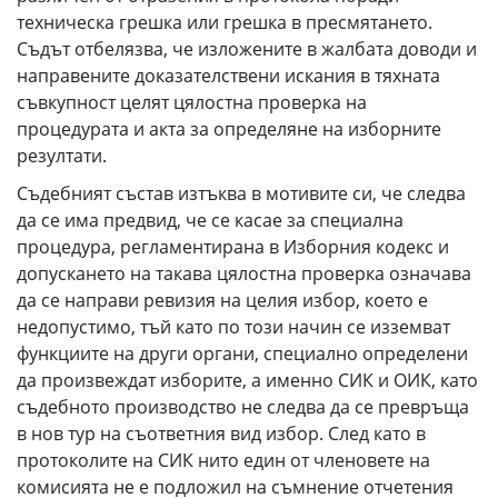
техническа грешка или грешка в пресмятането.
Съдът отбелязва, че изложените в жалбата доводи и
направените доказателствени искания в тяхната
съвкупност целят цялостна проверка на
процедурата и акта за определяне на изборните
резултати.
Съдебният състав изтъква в мотивите си, че следва
да се има предвид, че се касае за специална
процедура, регламентирана в Изборния кодекс и
допускането на такава цялостна проверка означава
да се направи ревизия на целия избор, което е
недопустимо, тъй като по този начин се изземват
функциите на други органи, специално определени
да произвеждат изборите, а именно СИК и ОИК, като
съдебното производство не следва да се превръща
в нов тур на съответния вид избор. След като в
протоколите на СИК нито един от членовете на
комисията не е подложил на съмнение отчетения