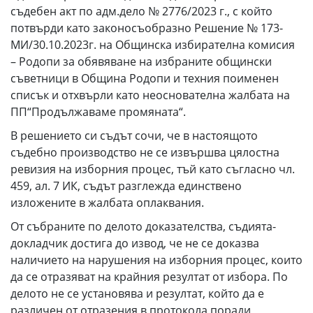
съдебен акт по адм.дело № 2776/2023 г., с който
потвърди като законосъобразно Решение № 173-
МИ/30.10.2023г. на Общинска избирателна комисия
– Родопи за обявяване на избраните общински
съветници в Община Родопи и техния поименен
списък и отхвърли като неоснователна жалбата на
ПП“Продължаваме промяната“.
В решението си съдът сочи, че в настоящото
съдебно производство не се извършва цялостна
ревизия на изборния процес, тъй като съгласно чл.
459, ал. 7 ИК, съдът разглежда единствено
изложените в жалбата оплаквания.
От събраните по делото доказателства, съдията-
докладчик достига до извод, че не се доказва
наличието на нарушения на изборния процес, които
да се отразяват на крайния резултат от избора. По
делото не се установява и резултат, който да е
различен от отразения в протокола поради