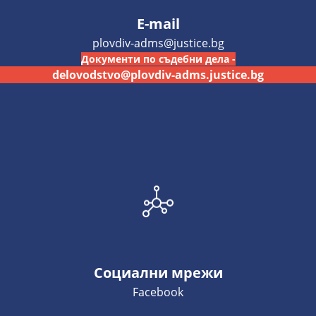
E-mail
plovdiv-adms@justice.bg
Документи по съдебни дела -
delovodstvo@plovdiv-adms.justice.bg
Социални мрежи
Facebook