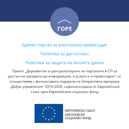
ГОРЕ
Единен портал за електронно правосъдие
Политика за достъпност
Политика за защита на личните данни
Проект „Доразвитие и централизиране на порталите в СП за
достъп на граждани до информация, е-услуги и е-правосъдие“, се
осъществява с финансовата подкрепа на Оперативна програма
„Добро управление“ 2014-2020, съфинансирана от Европейския
съюз чрез Европейския социален фонд