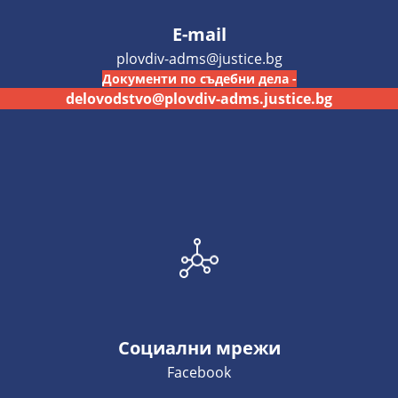
E-mail
plovdiv-adms@justice.bg
Документи по съдебни дела -
delovodstvo@plovdiv-adms.justice.bg
Социални мрежи
Facebook