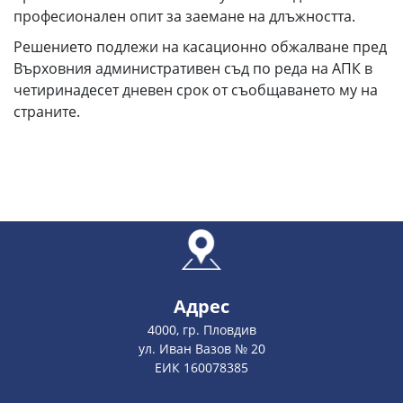
професионален опит за заемане на длъжността.
Решението подлежи на касационно обжалване пред
Върховния административен съд по реда на АПК в
четиринадесет дневен срок от съобщаването му на
страните.
Адрес
4000, гр. Пловдив
ул. Иван Вазов № 20
ЕИК 160078385