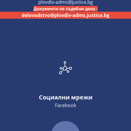
plovdiv-adms@justice.bg
Документи по съдебни дела -
delovodstvo@plovdiv-adms.justice.bg
Социални мрежи
Facebook