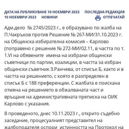
ДАТА НА ПУБЛИКУВАНЕ 10 НОЕМВРИ 2023
ПОСЛЕДНА РЕДАКЦИЯ
10 НОЕМВРИ 2023
НОВИНИ
ОТПЕЧАТАЙ
Адм.дело № 2745/2023 г., е образувано по жалба на
П.Чакръков против Решение № 267-МИ/31.10.2023 г.
на Общинска избирателна комисия – Карлово
(поправено с решение № 272-МИ/02.11, в частта по т.
1.VІ на обявените имена на избрани общински
съветници по партии, коалиции, в частта за избран
общински съветник З.Ранчева, от списък Б, както и в
частта на решението, с която е разпределен в
списък Б с 188 преференции. С жалбата е поискана
отмяна на решението в обжалваната част и
връщане на административната преписка на ОИК
Карлово с указания.
В проведеното, днес 10.11.2023 г., открито съдебно
заседание, процесуалният представител на
жалбоподателя оспори истинността на Протокол на