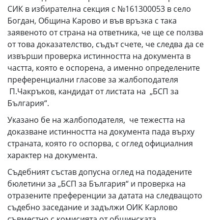
СИК в избирателна секция с №161300053 в село
Богдан, Община Карово и във връзка с така
заявеното от страна на ответника, че ще се ползва
от това доказателство, съдът счете, че следва да се
извърши проверка истинността на документа в
частта, която е оспорена, а именно определените
преференциални гласове за жалбоподателя
П.Чакръков, кандидат от листата на „БСП за
България“.
Указано бе на жалбоподателя, че тежестта на
доказване истинността на документа пада върху
страната, която го оспорва, с оглед официалния
характер на документа.
Съдебният състав допусна оглед на подадените
бюлетини за „БСП за България“ и проверка на
отразените преференции за датата на следващото
съдебно заседание и задължи ОИК Карлово
съвместно с комисията от общинската