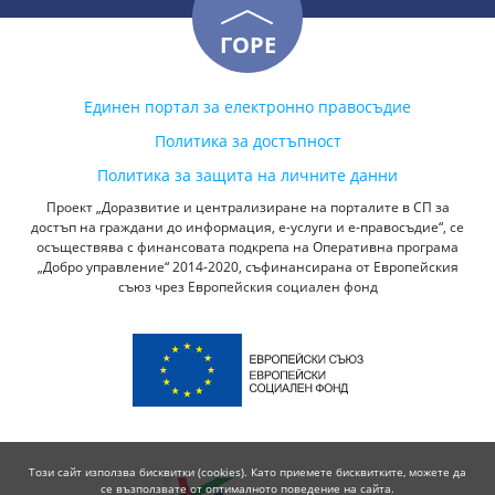
ГОРЕ
Единен портал за електронно правосъдие
Политика за достъпност
Политика за защита на личните данни
Проект „Доразвитие и централизиране на порталите в СП за
достъп на граждани до информация, е-услуги и е-правосъдие“, се
осъществява с финансовата подкрепа на Оперативна програма
„Добро управление“ 2014-2020, съфинансирана от Европейския
съюз чрез Европейския социален фонд
Този сайт използва бисквитки (cookies). Като приемете бисквитките, можете да
се възползвате от оптималното поведение на сайта.