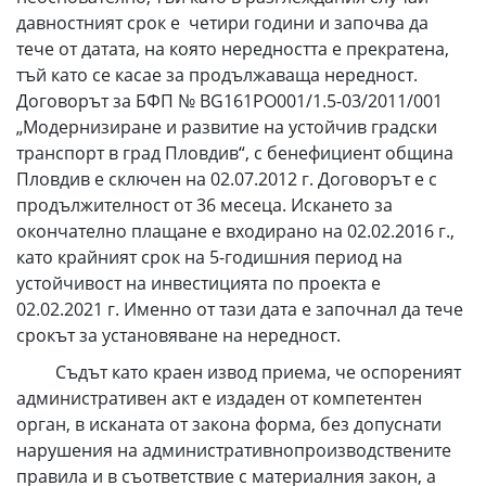
давностният срок е четири години и започва да
тече от датата, на която нередността е прекратена,
тъй като се касае за продължаваща нередност.
Договорът за БФП № BG161PO001/1.5-03/2011/001
„Модернизиране и развитие на устойчив градски
транспорт в град Пловдив“, с бенефициент община
Пловдив е сключен на 02.07.2012 г. Договорът е с
продължителност от 36 месеца. Искането за
окончателно плащане е входирано на 02.02.2016 г.,
като крайният срок на 5-годишния период на
устойчивост на инвестицията по проекта е
02.02.2021 г. Именно от тази дата е започнал да тече
срокът за установяване на нередност.
Съдът като краен извод приема, че оспореният
административен акт е издаден от компетентен
орган, в исканата от закона форма, без допуснати
нарушения на административнопроизводствените
правила и в съответствие с материалния закон, а