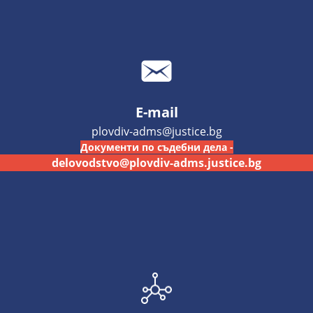
E-mail
plovdiv-adms@justice.bg
Документи по съдебни дела -
delovodstvo@plovdiv-adms.justice.bg