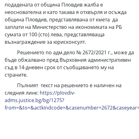
подадената от община Пловдив жалба е
неоснователна и като такава я отхвърля и осъжда
община Пловдив, представлявана от кмета да
заплати на Министерство на икономиката на РБ
сумата от 100 (сто) лева, представляваща
възнаграждение за юрисконсулт.
Решението по адм.дело № 2672/2021 г., може да
бъде обжалвано пред Върховния административен
съд в 14-дневен срок от съобщаването му на
страните.
Пълният текст на решението е наличен на
следния линк:
https://plovdiv-
adms.justice.bg/bg/1275?
from=&to=&actkindcode=&casenumber=2672&caseyear