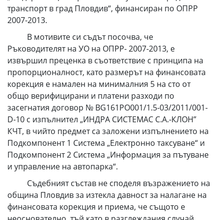
транспорт в град Пловдив“, финансиран по ОПРР
2007-2013.
В мотивите си съдът посочва, че
Ръководителят на УО на ОПРР- 2007-2013, е
извършил преценка в съответствие с принципа на
пропорционалност, като размерът на финансовата
корекция е намален на минималния 5 на сто от
общо верифицирани и платени разходи по
засегнатия договор № BG161PO001/1.5-03/2011/001-
D-10 с изпълнител „ИНДРА СИСТЕМАС С.А.-КЛОН”
КЧТ, в чийто предмет са заложени изпълнението на
Подкомпонент 1 Система „Електронно таксуване“ и
Подкомпонент 2 Система „Информация за пътуване
и управление на автопарка“.
Съдебният състав не споделя възражението на
община Пловдив за изтекла давност за налагане на
финансовата корекция и приема, че същото е
неоснователно, тъй като в разглеждания случай