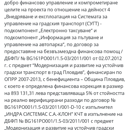
добро финансово управление и компрометиране
целите на проекта по отношение на дейност 4
„Внедряване и експлоатация на Системата за
управление на градския транспорт (СУГТ) -
подкомпонент „Електронно таксуване“ и
подкомпонент „Информация за пътуване и
управление на автопарка“, по договор за
предоставяне на безвъзмездна финансова помощ /
ДБФП/ № BG161PO001/1.5-03/2011/001 от 02.07.2012
г. с предмет “Модернизация и развитие на устойчив
градски транспорт в град Пловдив”, финансиран по
ОПРР 2007-2013, с бенефициента – Община Пловдив,
с което е определена финансова корекция в размер
на 893 131,31 лева представляваща 5% от стойността
на реално верифицирани разходи по договор №
BG161PO001/1.5-03/2011/001-D-10 с изпълнител
„ИНДРА СИСТЕМАС С.А.-КЛОН” КЧТ в изпълнение на
ДБФП № BG161PO001/1.5-03/2011/001 с предмет
„Модернизация и развитие на устойчив градски