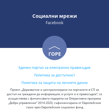
Социални мрежи
Facebook
ГОРЕ
Единен портал за електронно правосъдие
Политика за достъпност
Политика за защита на личните данни
Проект „Доразвитие и централизиране на порталите в СП за
достъп на граждани до информация, е-услуги и е-правосъдие“, се
осъществява с финансовата подкрепа на Оперативна програма
„Добро управление“ 2014-2020, съфинансирана от Европейския
съюз чрез Европейския социален фонд