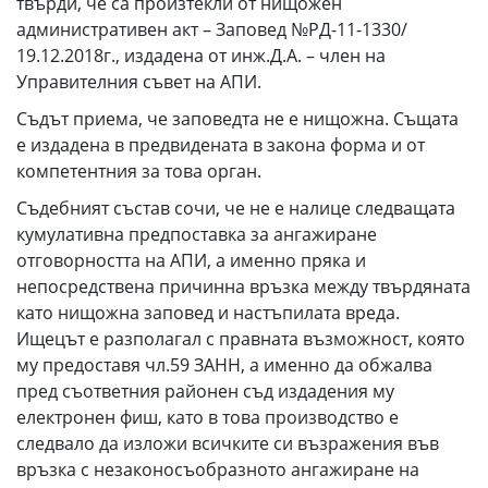
твърди, че са произтекли от нищожен
административен акт – Заповед №РД-11-1330/
19.12.2018г., издадена от инж.Д.А. – член на
Управителния съвет на АПИ.
Съдът приема, че заповедта не е нищожна. Същата
е издадена в предвидената в закона форма и от
компетент­ния за това орган.
Съдебният състав сочи, че не е налице следващата
кумулативна предпоставка за ангажиране
отговорност­та на АПИ, а именно пряка и
непосредствена причинна връзка между твър­дяната
като нищожна заповед и настъпилата вреда.
Ищецът е разполагал с правната възможност, която
му предоставя чл.59 ЗАНН, а именно да обжалва
пред съот­ветния районен съд издадения му
електронен фиш, като в това производство е
следвало да изложи всичките си възражения във
връзка с незаконосъобразното ангажиране на