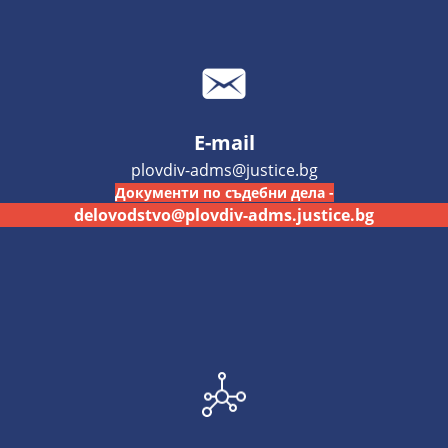
E-mail
plovdiv-adms@justice.bg
Документи по съдебни дела -
delovodstvo@plovdiv-adms.justice.bg