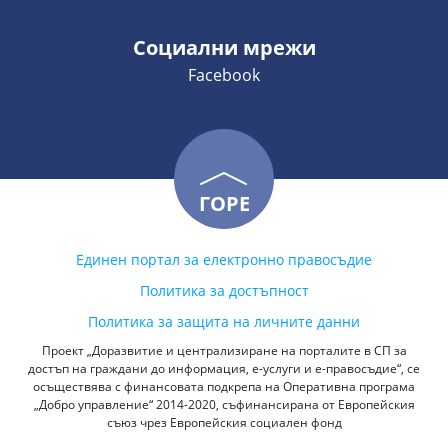
Социални мрежи
Facebook
ГОРЕ
Единен портал за електронно правосъдие
Политика за достъпност
Политика за защита на личните данни
Проект „Доразвитие и централизиране на порталите в СП за
достъп на граждани до информация, е-услуги и е-правосъдие“, се
осъществява с финансовата подкрепа на Оперативна програма
„Добро управление“ 2014-2020, съфинансирана от Европейския
съюз чрез Европейския социален фонд