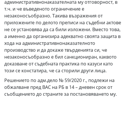
административнонаказателната му отговорност, в
т.ч. и че въведеното огра­ничение е
незаконосъобразно. Такива възражения от
приложените по делото преписи на съдебни актове
не се установява да са били изложени. Вместо това,
а именно да организира адекватно своята защита в
хода на административнонаказателното
производство и да докаже твърденията си, че
незаконосъобразно е бил санкциониран, каквото
доказване от съдебната прак­тика по казуси като
този се констатира, че са сторили други лица.
Решението по адм.дело № 59/2020 г., подлежи на
обжалване пред ВАС на РБ в 14 – дневен срок от
съобщението до страните за постановяването му.