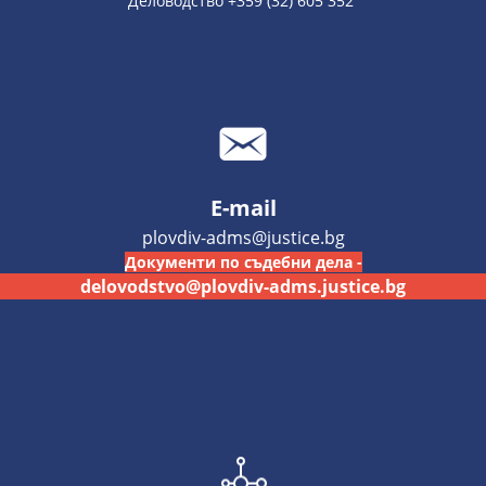
Деловодство +359 (32) 605 352
E-mail
plovdiv-adms@justice.bg
Документи по съдебни дела -
delovodstvo@plovdiv-adms.justice.bg